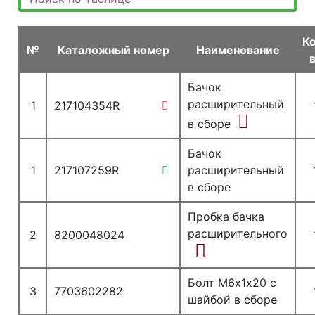
К
№
Каталожный номер
Наименование
Бачок
расширительный
1
217104354R
в сборе
Бачок
1
217107259R
расширительный
в сборе
Пробка бачка
расширительного
2
8200048024
Болт М6х1х20 с
3
7703602282
шайбой в сборе