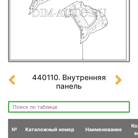
440110. Внутренняя
панель
Ко
№
Каталожный номер
Наименование
в