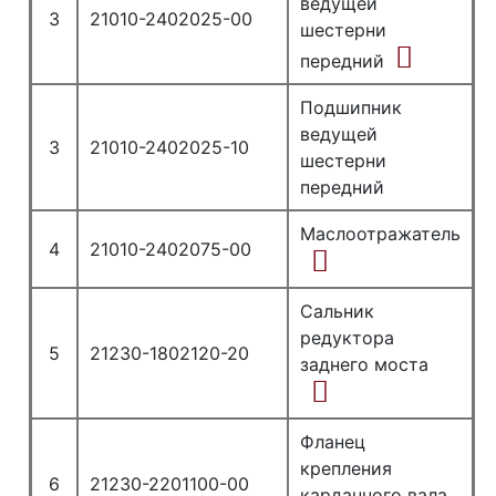
ведущей
3
21010-2402025-00
шестерни
передний
Подшипник
ведущей
3
21010-2402025-10
шестерни
передний
Маслоотражатель
4
21010-2402075-00
Сальник
редуктора
5
21230-1802120-20
заднего моста
Фланец
крепления
6
21230-2201100-00
карданного вала