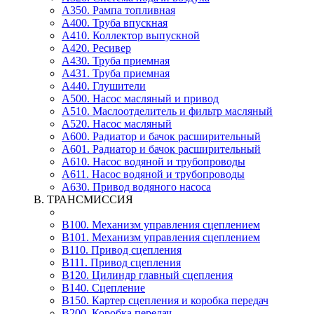
A350. Рампа топливная
A400. Труба впускная
A410. Коллектор выпускной
A420. Ресивер
A430. Труба приемная
A431. Труба приемная
A440. Глушители
A500. Насос масляный и привод
A510. Маслоотделитель и фильтр масляный
A520. Насос масляный
A600. Радиатор и бачок расширительный
A601. Радиатор и бачок расширительный
A610. Насос водяной и трубопроводы
A611. Насос водяной и трубопроводы
A630. Привод водяного насоса
B. ТРАНСМИССИЯ
B100. Механизм управления сцеплением
B101. Механизм управления сцеплением
B110. Привод сцепления
B111. Привод сцепления
B120. Цилиндр главный сцепления
B140. Сцепление
B150. Картер сцепления и коробка передач
B200. Коробка передач