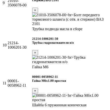
стержне) ВАЗ 2101
21010-
9
3506078-00
×
Трубка подвода масла в сборе
21214-1006201-30
Трубка гидронатяжителя н/о
21214-
10
1006201-30
×
Гайка М6
00001-0058962-11
Гайка М6х1.00 простая
00001-
11
0058962-11
×
Шайба 6 пружинная коническая