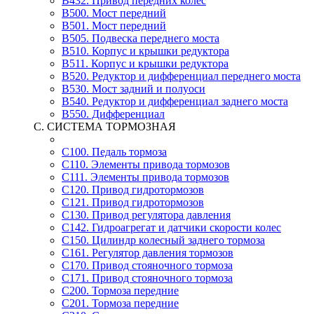
B432. Привод передних колес
B500. Мост передний
B501. Мост передний
B505. Подвеска переднего моста
B510. Корпус и крышки редуктора
B511. Корпус и крышки редуктора
B520. Редуктор и дифференциал переднего моста
B530. Мост задний и полуоси
B540. Редуктор и дифференциал заднего моста
B550. Дифференциал
C. СИСТЕМА ТОРМОЗНАЯ
C100. Педаль тормоза
C110. Элементы привода тормозов
C111. Элементы привода тормозов
C120. Привод гидротормозов
C121. Привод гидротормозов
C130. Привод регулятора давления
C142. Гидроагрегат и датчики скорости колес
C150. Цилиндр колесный заднего тормоза
C161. Регулятор давления тормозов
C170. Привод стояночного тормоза
C171. Привод стояночного тормоза
C200. Тормоза передние
C201. Тормоза передние