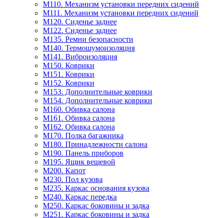
M110. Механизм установки передних сидений
M111. Механизм установки передних сидений
M120. Сиденье заднее
M122. Сиденье заднее
M135. Ремни безопасности
M140. Термошумоизоляция
M141. Виброизоляция
M150. Коврики
M151. Коврики
M152. Коврики
M153. Дополнительные коврики
M154. Дополнительные коврики
M160. Обивка салона
M161. Обивка салона
M162. Обивка салона
M170. Полка багажника
M180. Принадлежности салона
M190. Панель приборов
M195. Ящик вещевой
M200. Капот
M230. Пол кузова
M235. Каркас основания кузова
M240. Каркас передка
M250. Каркас боковины и задка
M251. Каркас боковины и задка