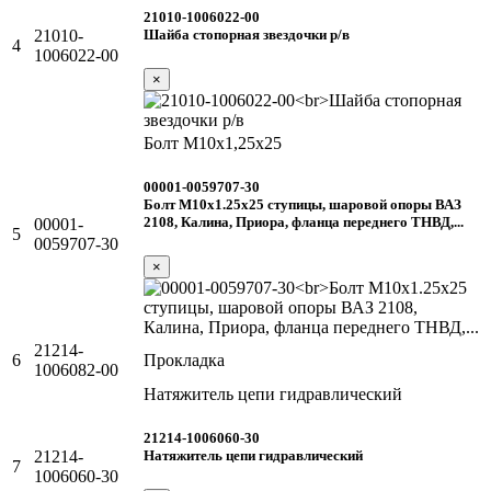
21010-1006022-00
Шайба стопорная звездочки р/в
21010-
4
1006022-00
×
Болт М10х1,25х25
00001-0059707-30
Болт М10х1.25х25 ступицы, шаровой опоры ВАЗ
2108, Калина, Приора, фланца переднего ТНВД,...
00001-
5
0059707-30
×
21214-
6
Прокладка
1006082-00
Натяжитель цепи гидравлический
21214-1006060-30
Натяжитель цепи гидравлический
21214-
7
1006060-30