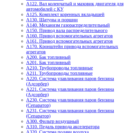
A122. Вал коленчатый и маховик двигателя для
автомобилей с КУ
A125. Комплект коренных вкладышей
A130. Шатуны и поршни
A140. Механизм газораспределительный
A150. Привод вала распределительного
A160. Привод вспомогательных агрегатов
A161. Привод вспомогательных агрегатов
A170. Кронштейн привода вспомогательных
агрегатов
A200. Бак топливный
A201. Бак топливный
A210. Трубопроводы топливные
A211. Трубопроводы топливные
A220. Система улавливания паров бензина
(Адсорбер)
A221. Система улавливания паров бензина
(Адсорбер)
A230. Система улавливания паров бензина
(Сепаратор)
A231. Система улавливания паров бензина
(Сепаратор)
A300. Фильтр воздушный
A310. Педаль привода акселератора
A320. Система подачи воздуха