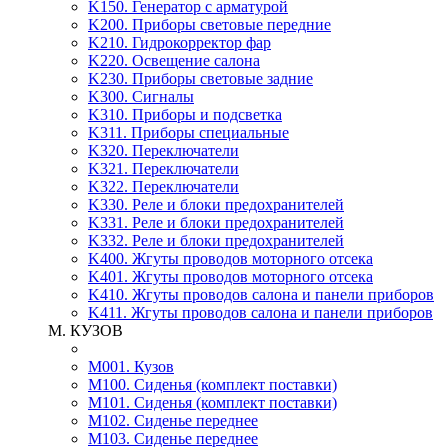
K150. Генератор с арматурой
K200. Приборы световые передние
K210. Гидрокорректор фар
K220. Освещение салона
K230. Приборы световые задние
K300. Сигналы
K310. Приборы и подсветка
K311. Приборы специальные
K320. Переключатели
K321. Переключатели
K322. Переключатели
K330. Реле и блоки предохранителей
K331. Реле и блоки предохранителей
K332. Реле и блоки предохранителей
K400. Жгуты проводов моторного отсека
K401. Жгуты проводов моторного отсека
K410. Жгуты проводов салона и панели приборов
K411. Жгуты проводов салона и панели приборов
M. КУЗОВ
M001. Кузов
M100. Сиденья (комплект поставки)
M101. Сиденья (комплект поставки)
M102. Сиденье переднее
M103. Сиденье переднее