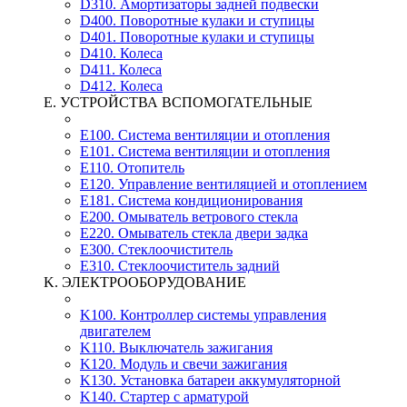
D310. Амортизаторы задней подвески
D400. Поворотные кулаки и ступицы
D401. Поворотные кулаки и ступицы
D410. Колеса
D411. Колеса
D412. Колеса
E. УСТРОЙСТВА ВСПОМОГАТЕЛЬНЫЕ
E100. Система вентиляции и отопления
E101. Система вентиляции и отопления
E110. Отопитель
E120. Управление вентиляцией и отоплением
E181. Система кондиционирования
E200. Омыватель ветрового стекла
E220. Омыватель стекла двери задка
E300. Стеклоочиститель
E310. Стеклоочиститель задний
K. ЭЛЕКТРООБОРУДОВАНИЕ
K100. Контроллер системы управления
двигателем
K110. Выключатель зажигания
K120. Модуль и свечи зажигания
K130. Установка батареи аккумуляторной
K140. Стартер с арматурой