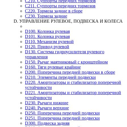
C210. Суппорты передних тормозов
C211. Суппорты передних тормозов
C220. Тормоза задние в сборе
C230. Тормоза задние
D. УПРАВЛЕНИЕ РУЛЕВОЕ, ПОДВЕСКА И КОЛЕСА
D100. Колонка рулевая
D101. Колонка рулевая
D110. Механизм рулевой
D120. Привод рулевой
D130. Система гидроусилителя рулевого
управления
D150. Рычаг маятниковый с кронштейном
D160. Тяги рулевые крайние
D200. Поперечина передней подвески в сборе
D210. Элементы передней подвески
D220. Амортизаторы и стабилизатор поперечной
устойчивости
D221. Амортизаторы и стабилизатор поперечной
устойчивости
D230. Рычаги нижние
D240. Рычаги верхние
D250. Поперечина передней подвески
D251. Поперечина передней подвески
D300. Подвеска задняя