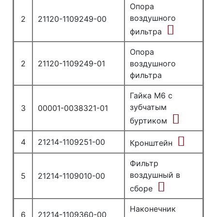
Опора
воздушного
2
21120-1109249-00
фильтра
Опора
2
21120-1109249-01
воздушного
фильтра
Гайка М6 с
зубчатым
3
00001-0038321-01
буртиком
4
21214-1109251-00
Кронштейн
Фильтр
воздушный в
5
21214-1109010-00
сборе
Наконечник
6
21214-1109360-00