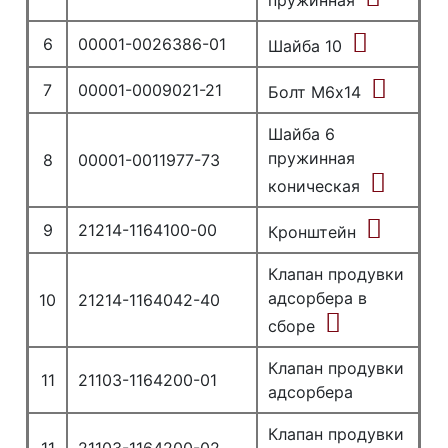
пружинная
6
00001-0026386-01
Шайба 10
7
00001-0009021-21
Болт М6х14
Шайба 6
пружинная
8
00001-0011977-73
коническая
9
21214-1164100-00
Кронштейн
Клапан продувки
адсорбера в
10
21214-1164042-40
сборе
Клапан продувки
11
21103-1164200-01
адсорбера
Клапан продувки