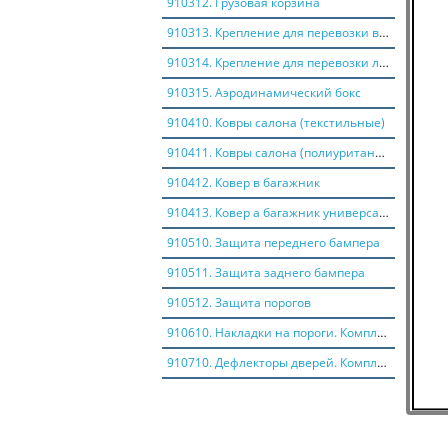
910312. Грузовая корзина
910313. Крепление для перевозки велосипеда
910314. Крепление для перевозки лыж
910315. Аэродинамический бокс
910410. Ковры салона (текстильные)
910411. Ковры салона (полиуритановые)
910412. Ковер в багажник
910413. Ковер а багажник универсальный погрузочный
910510. Защита переднего бампера
910511. Защита заднего бампера
910512. Защита порогов
910610. Накладки на пороги. Комплект
910710. Дефлекторы дверей. Комплект