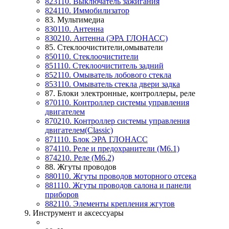
823110. Выключатель зажигания
824110. Иммобилизатор
83. Мультимедиа
830110. Антенна
830210. Антенна (ЭРА ГЛОНАСС)
85. Стеклоочистители,омыватели
850110. Стеклоочистители
851110. Стеклоочиститель задний
852110. Омыватель лобового стекла
853110. Омыватель стекла двери задка
87. Блоки электронные, контроллеры, реле
870110. Контроллер системы управления
двигателем
870210. Контроллер системы управления
двигателем(Classic)
871110. Блок ЭРА ГЛОНАСС
874110. Реле и предохранители (M6.1)
874210. Реле (M6.2)
88. Жгуты проводов
880110. Жгуты проводов моторного отсека
881110. Жгуты проводов салона и панели
приборов
882110. Элементы крепления жгутов
9. Инструмент и аксессуары