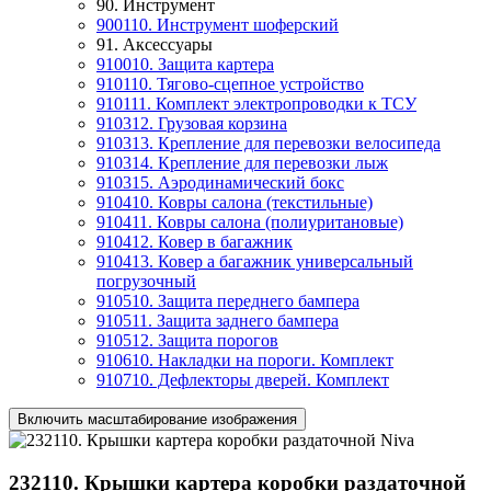
90. Инструмент
900110. Инструмент шоферский
91. Аксессуары
910010. Защита картера
910110. Тягово-сцепное устройство
910111. Комплект электропроводки к ТСУ
910312. Грузовая корзина
910313. Крепление для перевозки велосипеда
910314. Крепление для перевозки лыж
910315. Аэродинамический бокс
910410. Ковры салона (текстильные)
910411. Ковры салона (полиуритановые)
910412. Ковер в багажник
910413. Ковер а багажник универсальный
погрузочный
910510. Защита переднего бампера
910511. Защита заднего бампера
910512. Защита порогов
910610. Накладки на пороги. Комплект
910710. Дефлекторы дверей. Комплект
Включить масштабирование изображения
232110. Крышки картера коробки раздаточной