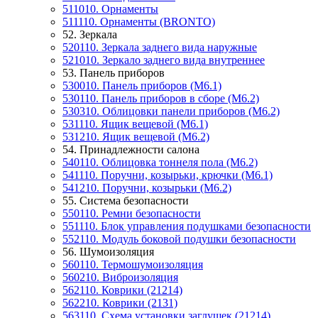
511010. Орнаменты
511110. Орнаменты (BRONTO)
52. Зеркала
520110. Зеркала заднего вида наружные
521010. Зеркало заднего вида внутреннее
53. Панель приборов
530010. Панель приборов (М6.1)
530110. Панель приборов в сборе (M6.2)
530310. Облицовки панели приборов (М6.2)
531110. Ящик вещевой (М6.1)
531210. Ящик вещевой (М6.2)
54. Принадлежности салона
540110. Облицовка тоннеля пола (М6.2)
541110. Поручни, козырьки, крючки (М6.1)
541210. Поручни, козырьки (М6.2)
55. Система безопасности
550110. Ремни безопасности
551110. Блок управления подушками безопасности
552110. Модуль боковой подушки безопасности
56. Шумоизоляция
560110. Термошумоизоляция
560210. Виброизоляция
562110. Коврики (21214)
562210. Коврики (2131)
563110. Схема установки заглушек (21214)