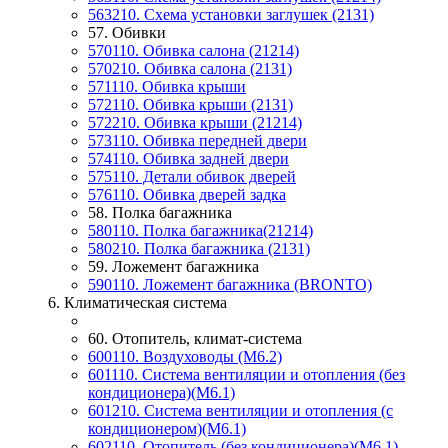
563210. Схема установки заглушек (2131)
57. Обивки
570110. Обивка салона (21214)
570210. Обивка салона (2131)
571110. Обивка крыши
572110. Обивка крыши (2131)
572210. Обивка крыши (21214)
573110. Обивка передней двери
574110. Обивка задней двери
575110. Детали обивок дверей
576110. Обивка дверей задка
58. Полка багажника
580110. Полка багажника(21214)
580210. Полка багажника (2131)
59. Ложемент багажника
590110. Ложемент багажника (BRONTO)
6. Климатическая система
60. Отопитель, климат-система
600110. Воздуховоды (М6.2)
601110. Система вентиляции и отопления (без
кондиционера)(М6.1)
601210. Система вентиляции и отопления (с
кондиционером)(М6.1)
602110. Отопитель (без кондиционера)(М6.1)