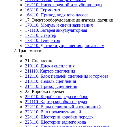
162110. Насос водяной и трубопроводы
163110. Термостат
164110. Привод водяного насоса
17. Электрооборудование двигателя, датчики
170110. Модуль и свечи зажигания
171110. Батарея аккумуляторная
172110. Стартер
173110. Генератор
174110. Датчики управления двигателем
2. Трансмиссия
21. Сцепление
210110. Диски сцепления
211110. Картер сцепления
212110. Блок педалей сцепления и тормоза
213110. Педаль сцепления
214110. Привод сцепления
22. Коробка передач
220110. Коробка передач в сборе
221110. Картер коробки передач
222110. Валы первичный и вторичный
223110. Вал промежуточный
224110. Шестерни коробки передач
225110. Шестерни заднего хода