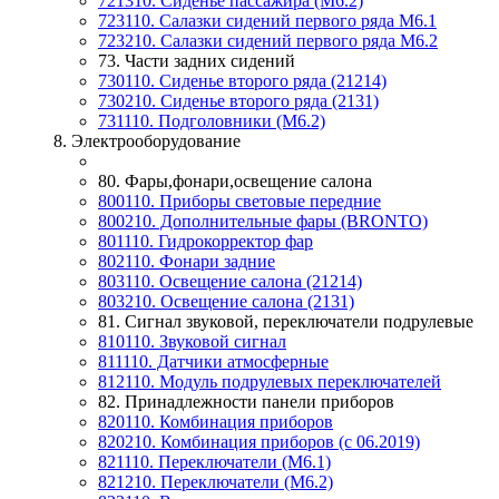
721310. Сиденье пассажира (М6.2)
723110. Салазки сидений первого ряда М6.1
723210. Салазки сидений первого ряда М6.2
73. Части задних сидений
730110. Сиденье второго ряда (21214)
730210. Сиденье второго ряда (2131)
731110. Подголовники (М6.2)
8. Электрооборудование
80. Фары,фонари,освещение салона
800110. Приборы световые передние
800210. Дополнительные фары (BRONTO)
801110. Гидрокорректор фар
802110. Фонари задние
803110. Освещение салона (21214)
803210. Освещение салона (2131)
81. Сигнал звуковой, переключатели подрулевые
810110. Звуковой сигнал
811110. Датчики атмосферные
812110. Модуль подрулевых переключателей
82. Принадлежности панели приборов
820110. Комбинация приборов
820210. Комбинация приборов (с 06.2019)
821110. Переключатели (М6.1)
821210. Переключатели (M6.2)