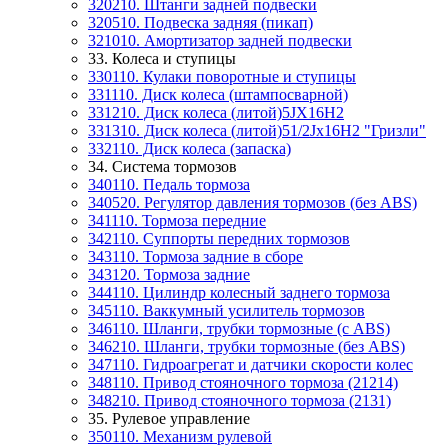
320210. Штанги задней подвески
320510. Подвеска задняя (пикап)
321010. Амортизатор задней подвески
33. Колеса и ступицы
330110. Кулаки поворотные и ступицы
331110. Диск колеса (штампосварной)
331210. Диск колеса (литой)5JX16H2
331310. Диск колеса (литой)51/2Jx16H2 "Гризли"
332110. Диск колеса (запаска)
34. Система тормозов
340110. Педаль тормоза
340520. Регулятор давления тормозов (без ABS)
341110. Тормоза передние
342110. Суппорты передних тормозов
343110. Тормоза задние в сборе
343120. Тормоза задние
344110. Цилиндр колесный заднего тормоза
345110. Ваккумный усилитель тормозов
346110. Шланги, трубки тормозные (с ABS)
346210. Шланги, трубки тормозные (без ABS)
347110. Гидроагрегат и датчики скорости колес
348110. Привод стояночного тормоза (21214)
348210. Привод стояночного тормоза (2131)
35. Рулевое управление
350110. Механизм рулевой