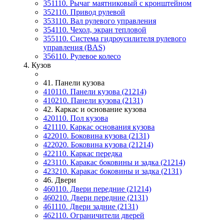
351110. Рычаг маятниковый с кронштейном
352110. Привод рулевой
353110. Вал рулевого управления
354110. Чехол, экран тепловой
355110. Система гидроусилителя рулевого
управления (BAS)
356110. Рулевое колесо
4. Кузов
41. Панели кузова
410110. Панели кузова (21214)
410210. Панели кузова (2131)
42. Каркас и основание кузова
420110. Пол кузова
421110. Каркас основания кузова
422010. Боковина кузова (2131)
422020. Боковина кузова (21214)
422110. Каркас передка
423110. Каракас боковины и задка (21214)
423210. Каракас боковины и задка (2131)
46. Двери
460110. Двери передние (21214)
460210. Двери передние (2131)
461110. Двери задние (2131)
462110. Ограничители дверей