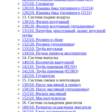
125110. Сепаратор
126110. Крышка бака топливного (21214)
126210. Крышка бака топливного (2131)
13. Система подачи воздуха
130110. Фильтр воздушный
130120. Фильтр воздушный (деталировка)
131110. Патрубок дроссельный, шланг впускной
трубы
132110. Ресивер в сборе
132120. Ресивер (деталировка)
133110. Труба впускная
134110. Педаль привода акселератора
14. Система выпуска
140110. Коллектор выпускной
141110. Труба приемная (RUSS)
141210. Труба приемная (EURO)
142110. Глушители
15. Система смазки и вентиляции
150110. Насос масляный и привод
150120. Насос масляный (деталировка)
151110. Фильтр масляный
152110. Маслоотделитель
16. Система охлаждения двигателя
160110. Радиатор охлаждения двигателя
161110. Бачок расширительный