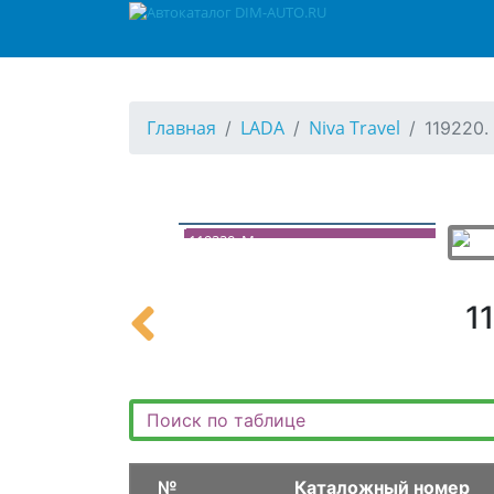
112120. Блок цилиндров (деталировка)
113110. Картер масляный
114110. Вал коленчатый
115110. Головка блока цилиндров
Главная
LADA
Niva Travel
119220.
117110. Привод вала распределительного
118110. Валы распределительные, клапана
119110. Привод насоса водяного, насоса ГУР
119220. Механизм натяжения ремня
119310. Привод компрессора кондиционера
119320. Натяжитель ремня компрессора
1
12. Система подачи топлива
120110. Бак топливный в сборе
120120. Бак топливный (деталировка)
122110. Трубопроводы топливные
123110. Адсорбер, клапан продувки
№
Каталожный номер