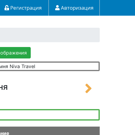
Регистрация
Авторизация
зображения
ня
ание