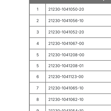
124110. Рампа топливная
1
21230-1041050-20
125110. Перегородка бака топливного
126110. Крышка бензобака
2
21230-1041056-10
13. Система подачи воздуха
3
21230-1041052-20
130110. Фильтр воздушный в сборе
130150. Воздухозаборник наружный (шноркель)
4
21230-1041067-00
131110. Патрубок дроссельный, шланг впускной трубы
5
21230-1041208-00
132110. Ресивер в сборе
132120. Ресивер (деталировка)
5
21230-1041208-01
133110. Труба впускная
6
21230-1041123-00
134110. Педаль акселератора
14. Система выпуска
7
21230-1041065-10
140110. Коллектор выпускной
8
21230-1041062-10
141110. Труба приемная
142110. Глушитель дополнительный
9
21230-1041054-10